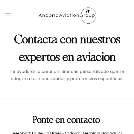
C
o
n
t
a
c
t
a
c
o
n
n
u
e
s
t
r
o
s
expertos en aviacion
T
e
a
y
u
d
a
r
á
n
a
c
r
e
a
r
u
n
i
t
i
n
e
r
a
r
i
o
p
e
r
s
o
n
a
l
i
z
a
d
o
q
u
e
s
e
a
d
a
p
t
e
a
t
u
s
n
e
c
e
s
i
d
a
d
e
s
y
p
r
e
f
e
r
e
n
c
i
a
s
e
s
p
e
c
í
f
i
c
a
s
.
Ponte en contacto:
Aeroport La Seu d'Urgell-Andorra, terminal Hangar D1